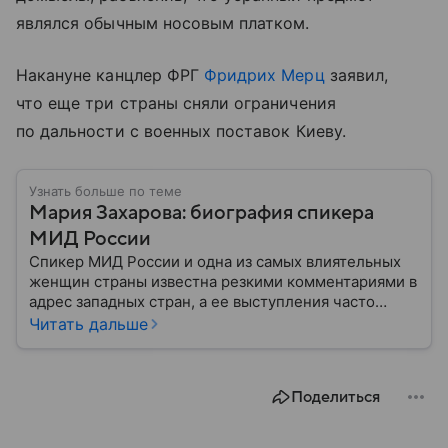
являлся обычным носовым платком.
Накануне канцлер ФРГ
Фридрих Мерц
заявил,
что еще три страны сняли ограничения
по дальности с военных поставок Киеву.
Узнать больше по теме
Мария Захарова: биография спикера
МИД России
Спикер МИД России и одна из самых влиятельных
женщин страны известна резкими комментариями в
адрес западных стран, а ее выступления часто
оказываются в центре внимания СМИ. Собрали
Читать дальше
главное из биографии Марии Захаровой: ее детство,
карьера, личная жизнь и увлечения.
Поделиться