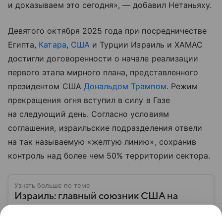
и доказываем это сегодня», — добавил Нетаньяху.
Девятого октября 2025 года при посредничестве
Египта,
Катара
,
США
и Турции Израиль и ХАМАС
достигли договоренности о начале реализации
первого этапа мирного плана, представленного
президентом США
Дональдом Трампом
. Режим
прекращения огня вступил в силу в Газе
на следующий день. Согласно условиям
соглашения, израильские подразделения отвели
на так называемую «желтую линию», сохранив
контроль над более чем 50% территории сектора.
Узнать больше по теме
Израиль: главный союзник США на
Ближнем Востоке в состоянии