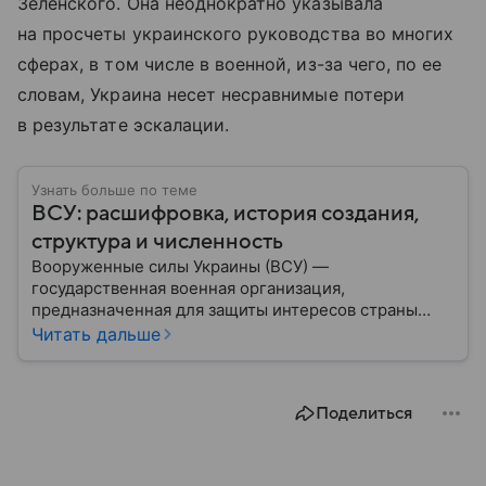
Зеленского. Она неоднократно указывала
на просчеты украинского руководства во многих
сферах, в том числе в военной, из-за чего, по ее
словам, Украина несет несравнимые потери
в результате эскалации.
Узнать больше по теме
ВСУ: расшифровка, история создания,
структура и численность
Вооруженные силы Украины (ВСУ) —
государственная военная организация,
предназначенная для защиты интересов страны
военным путем. Была создана после
Читать дальше
провозглашения независимости Украины в 1991
году. В материале — главное по теме.
Поделиться