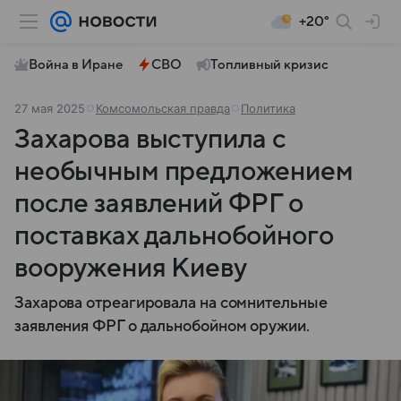
+20°
Война в Иране
СВО
Топливный кризис
27 мая 2025
Комсомольская правда
Политика
Захарова выступила с
необычным предложением
после заявлений ФРГ о
поставках дальнобойного
вооружения Киеву
Захарова отреагировала на сомнительные
заявления ФРГ о дальнобойном оружии.