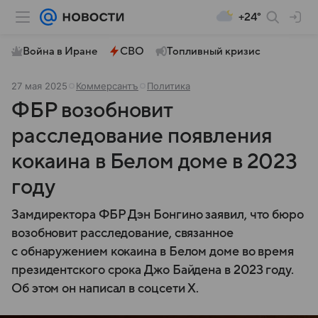
+24°
Война в Иране
СВО
Топливный кризис
27 мая 2025
Коммерсантъ
Политика
ФБР возобновит
расследование появления
кокаина в Белом доме в 2023
году
Замдиректора ФБР Дэн Бонгино заявил, что бюро
возобновит расследование, связанное
с обнаружением кокаина в Белом доме во время
президентского срока Джо Байдена в 2023 году.
Об этом он написал в соцсети Х.