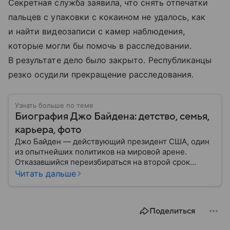
Секретная служба заявила, что снять отпечатки
пальцев с упаковки с кокаином не удалось, как
и найти видеозаписи с камер наблюдения,
которые могли бы помочь в расследовании.
В результате дело было закрыто. Республиканцы
резко осудили прекращение расследования.
Узнать больше по теме
Биография Джо Байдена: детство, семья,
карьера, фото
Джо Байден — действующий президент США, один
из опытнейших политиков на мировой арене.
Отказавшийся переизбираться на второй срок
демократ прошел внушительный путь: разбираем
Читать дальше
основные моменты его местами трагической
биографии.
Поделиться