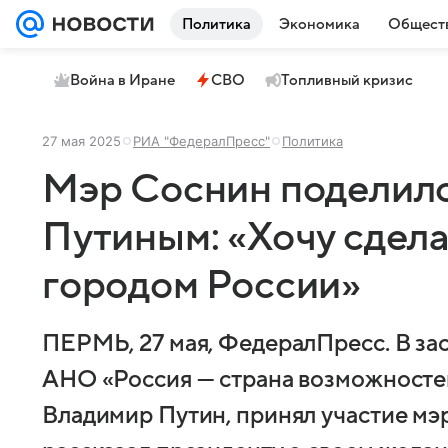
Политика
Экономика
Общест
Война в Иране
СВО
Топливный кризис
27 мая 2025
РИА "ФедералПресс"
Политика
Мэр Соснин поделилс
Путиным: «Хочу сдел
городом России»
ПЕРМЬ, 27 мая, ФедералПресс. В за
АНО «Россия — страна возможностей
Владимир Путин, принял участие мэ