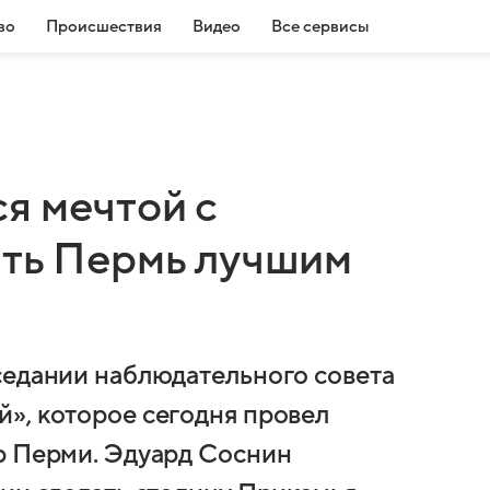
во
Происшествия
Видео
Все сервисы
я мечтой с
ать Пермь лучшим
седании наблюдательного совета
», которое сегодня провел
р Перми. Эдуард Соснин