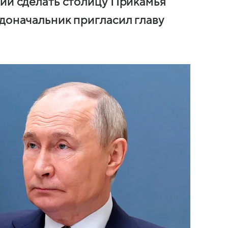
нии сделать столицу Прикамья
адоначальник пригласил главу