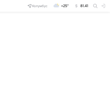
Колумбус
+25°
81.41