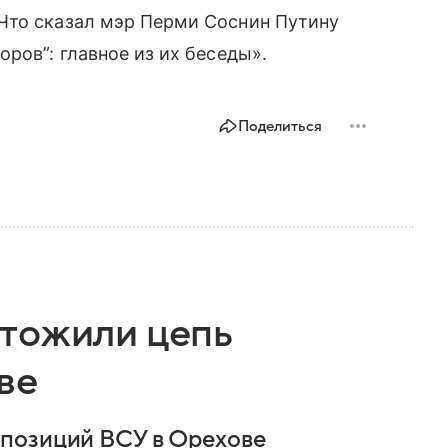
Что сказал мэр Перми Соснин Путину
ров”: главное из их беседы».
Поделиться
тожили цепь
ве
позиций ВСУ в Орехове