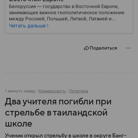
Белоруссия — государство в Восточной Европе,
занимающее важное геополитическое положение
между Россией, Польшей, Литвой, Латвией и
Украиной. Несмотря на свою небольшую
Читать дальше
территорию, страна играет значительную роль в
международной политике и экономике региона. В
этом материале разбираем главное о союзной РФ
Поделиться
республике.
1 минуту назад
Коммерсантъ
Политика
Два учителя погибли при
стрельбе в таиландской
школе
Ученик открыл стрельбу в школе в округе Банг-