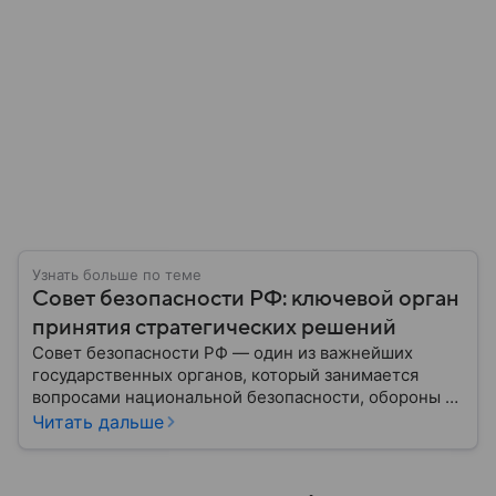
Узнать больше по теме
Совет безопасности РФ: ключевой орган
принятия стратегических решений
Совет безопасности РФ — один из важнейших
государственных органов, который занимается
вопросами национальной безопасности, обороны и
стратегического планирования. В этом материале
Читать дальше
— подробная информация о том, как появился
Совбез РФ, кто в него входит, какие задачи он
выполняет и какое значение имеет для государства.