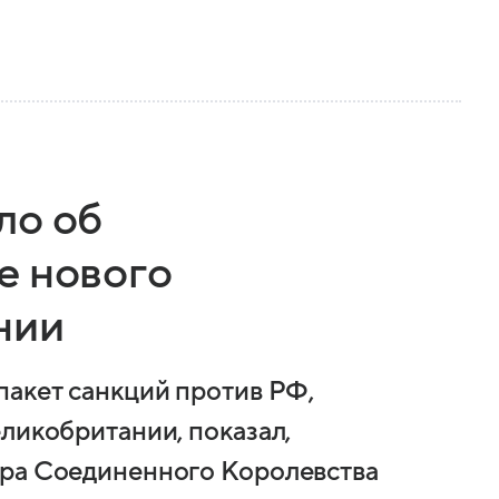
ло об
е нового
нии
пакет санкций против РФ,
ликобритании, показал,
тра Соединенного Королевства