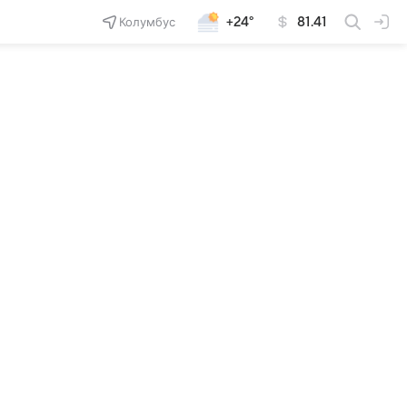
Колумбус
+24°
81.41