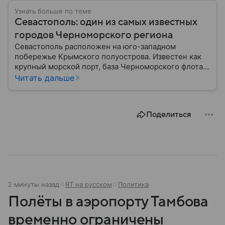
Узнать больше по теме
Севастополь: один из самых известных
городов Черноморского региона
Севастополь расположен на юго-западном
побережье Крымского полуострова. Известен как
крупный морской порт, база Черноморского флота и
город с богатой военной историей, сыгравший
Читать дальше
важную роль в событиях Крымской, Великой
Отечественной войн и современной истории. В
материале — главное об этом городе федерального
Поделиться
значения.
2 минуты назад
RT на русском
Политика
Полёты в аэропорту Тамбова
временно ограничены