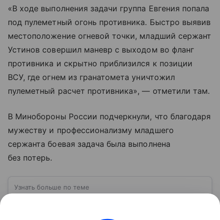
«В ходе выполнения задачи группа Евгения попала
под пулеметный огонь противника. Быстро выявив
местоположение огневой точки, младший сержант
Устинов совершил маневр с выходом во фланг
противника и скрытно приблизился к позиции
ВСУ, где огнем из гранатомета уничтожил
пулеметный расчет противника», — отметили там.
В Минобороны России подчеркнули, что благодаря
мужеству и профессионализму младшего
сержанта боевая задача была выполнена
без потерь.
Узнать больше по теме
ВСУ: расшифровка, история создания,
структура и численность