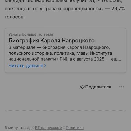
кандидатов. Мэр Варшавы получил 31,1% голосов,
претендент от «Права и справедливости» — 29,7%
голосов.
Узнать больше по теме
Биография Кароля Навроцкого
В материале — биография Кароля Навроцкого,
польского историка, политика, главы Института
национальной памяти (IPN), а с августа 2025 — еще
и президента Польши. Собрали главные детали его
Читать дальше
биографии, карьеры и взглядов.
Поделиться
5 минут назад
RT на русском
Политика