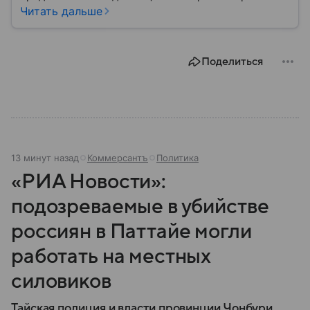
военным путем. Была создана после
Читать дальше
провозглашения независимости Украины в 1991
году. В материале — главное по теме.
Поделиться
13 минут назад
Коммерсантъ
Политика
«РИА Новости»:
подозреваемые в убийстве
россиян в Паттайе могли
работать на местных
силовиков
Тайская полиция и власти провинции Чонбури