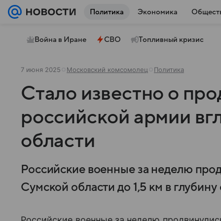
Политика
Экономика
Общест
Война в Иране
СВО
Топливный кризис
7 июня 2025
Московский комсомолец
Политика
Стало известно о пр
российской армии вг
области
Российские военные за неделю прод
Сумской области до 1,5 км в глубин
Российские военные за неделю продвинулис