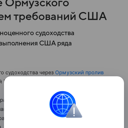
е Ормузского
ием требований США
лноценного судоходства
т выполнения США ряда
го судоходства через
Ормузский пролив
 Тегерана. Об этом сообщает Reuters.
акчи заявил, что Тегеран готов
нако ожидает от Вашингтона
рана — компенсация и выполнение
.