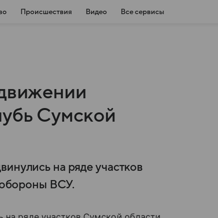
во
Происшествия
Видео
Все сервисы
одвижении
лубь Сумской
винулись на ряде участков
у обороны ВСУ.
ь на ряде участков Сумской области