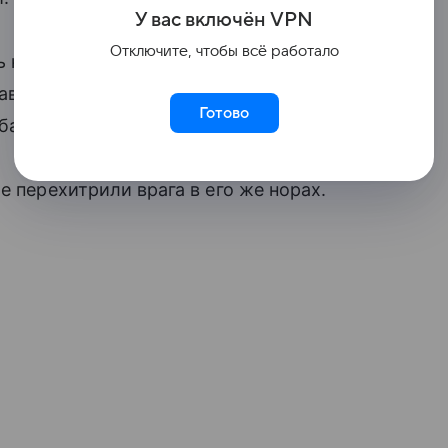
У вас включ
ён
V
P
N
Отключите, чтобы всё работало
ь на мировой энергетический рынок.
августа выросли: стоимость Brent
Готово
баррель.
е перехитрили врага в его же норах.