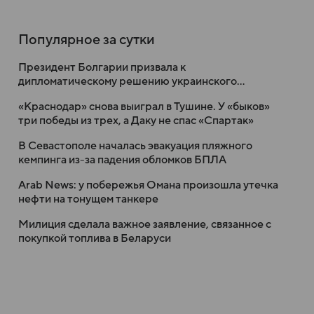
Популярное за сутки
Президент Болгарии призвала к
дипломатическому решению украинского
конфликта
«Краснодар» снова выиграл в Тушине. У «быков»
три победы из трех, а Даку не спас «Спартак»
В Севастополе началась эвакуация пляжного
кемпинга из-за падения обломков БПЛА
Arab News: у побережья Омана произошла утечка
нефти на тонущем танкере
Милиция сделала важное заявление, связанное с
покупкой топлива в Беларуси