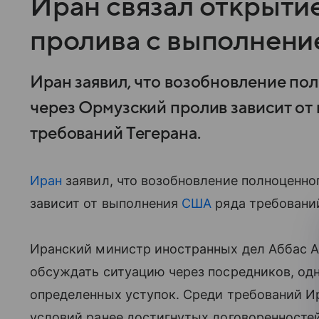
Иран связал открыти
пролива с выполнен
Иран заявил, что возобновление по
через Ормузский пролив зависит о
требований Тегерана.
Иран
заявил, что возобновление полноценно
зависит от выполнения
США
ряда требований
Иранский министр иностранных дел Аббас Ар
обсуждать ситуацию через посредников, од
определенных уступок. Среди требований И
условий ранее достигнутых договоренностей