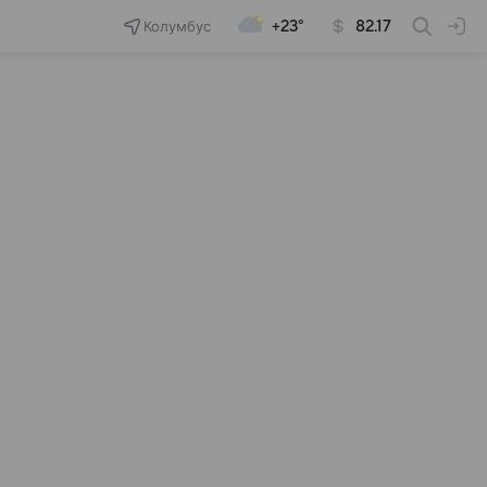
Колумбус
+23°
82.17