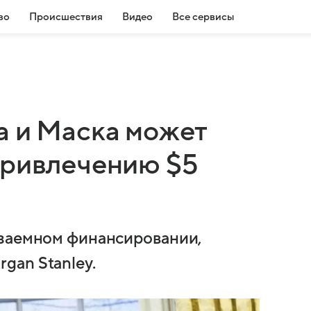
во
Происшествия
Видео
Все сервисы
а и Маска может
привлечению $5
 заемном финансировании,
gan Stanley.