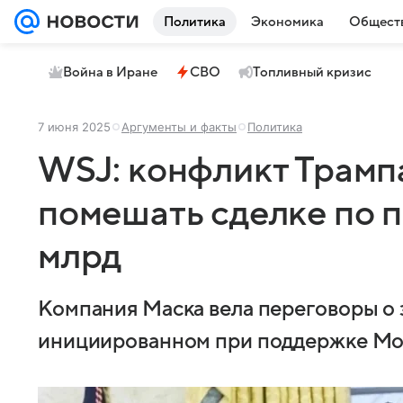
Политика
Экономика
Общест
Война в Иране
СВО
Топливный кризис
7 июня 2025
Аргументы и факты
Политика
WSJ: конфликт Трамп
помешать сделке по 
млрд
Компания Маска вела переговоры о
инициированном при поддержке Mor