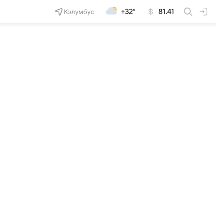
Колумбус
+32°
81.41