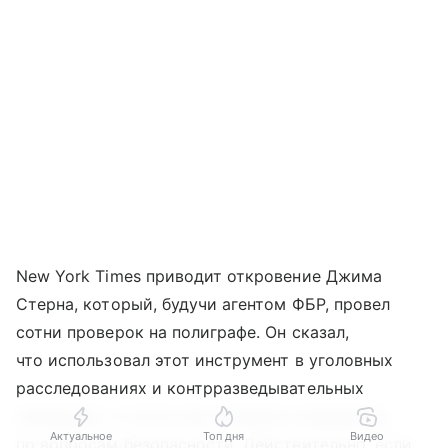
New York Times приводит откровение Джима
Стерна, который, будучи агентом ФБР, провел
сотни проверок на полиграфе. Он сказал,
что использовал этот инструмент в уголовных
расследованиях и контрразведывательных
операциях, а также при проверке кандидатов
Актуальное
Топ дня
Видео
по вопросам безопасности. Действительно, если