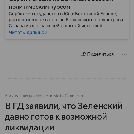
политическим курсом
Сербия — государство в Юго-Восточной Европе,
расположенное в центре Балканского полуострова.
Страна известна своей сложной историей,
культурным наследием и особым
Читать дальше
внешнеполитическим курсом. В этом материале
разберем, где находится Сербия, чем она известна,
как устроена ее экономика и какую роль это
Поделиться
государство играет сегодня.
6 минут назад
Новости Mail
Политика
В ГД заявили, что Зеленский
давно готов к возможной
ликвидации