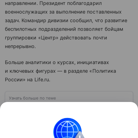
направлении. Президент поблагодарил
военнослужащих за выполнение поставленных
задач. Командир дивизии сообщил, что развитие
беспилотных подразделений позволяет бойцам
группировки «Центр» действовать почти
непрерывно.
Больше аналитики о курсах, инициативах
и ключевых фигурах — в разделе «Политика
России» на Life.ru.
Узнать больше по теме
Группировка войск «Центр»: чем
занимается и на каком направлении
Группировка войск «Центр» — одно из оперативно-
стратегических объединений Вооруженных сил
России, задействованных в ходе специальной