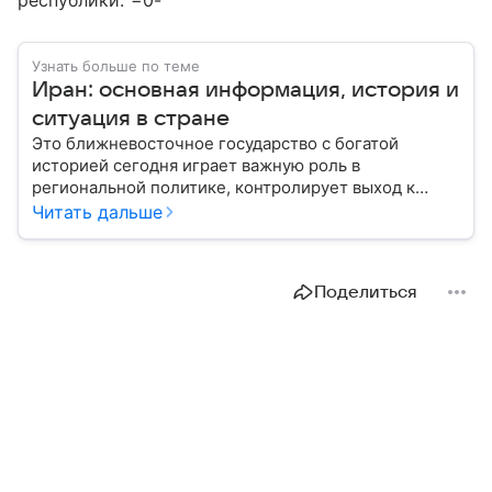
республики. −0-
Узнать больше по теме
Иран: основная информация, история и
ситуация в стране
Это ближневосточное государство с богатой
историей сегодня играет важную роль в
региональной политике, контролирует выход к
Персидскому заливу и Ормузскому проливу, а также
Читать дальше
остается одним из крупнейших производителей
нефти и газа. В материале — главное об Иране.
Поделиться