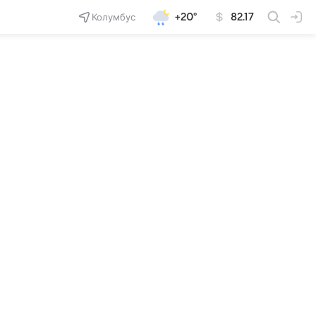
Колумбус
+20°
82.17