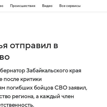
во
Происшествия
Видео
Все сервисы
ья отправил в
тво
бернатор Забайкальского края
е после критики
ям погибших бойцов СВО заявил,
ство региона, а каждый член
тственность.