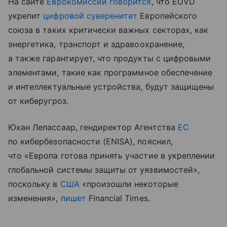
На сайте
Еврокомиссии
говорится
, что EUVD
укрепит
цифровой суверенитет
Европейского
союза
в
таких
критически
важных
секторах
,
как
энергетика
,
транспорт
и
здравоохранение
,
а также гарантирует
,
что
продукты
с
цифровыми
элементами
,
такие
как
программное
обеспечение
и
интеллектуальные
устройства
,
будут
защищены
от
киберугроз
.
Юхан Лепассаар, гендиректор Агентства
ЕС
по кибербезопасности (ENISA), пояснил,
что «Европа готова принять участие в укреплении
глобальной системы защиты от уязвимостей»,
поскольку в
США
«произошли некоторые
изменения»,
пишет
Financial Times.