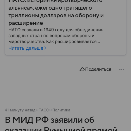
НАТО: история «миротворческого
альянса», ежегодно тратящего
триллионы долларов на оборону и
расширение
НАТО создали в 1949 году для объединения
западных стран по вопросам обороны и
миротворчества. Как расшифровывается
аббревиатура, для чего задумывали группировку и к
Читать дальше
каким последствиям привела деятельность альянса
— читайте в материале.
Поделиться
41 минуту назад
ТАСС
Политика
В МИД РФ заявили об
оказании Румынией прямой