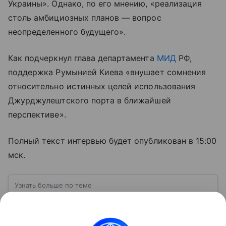
Украины». Однако, по его мнению, «реализация
столь амбициозных планов — вопрос
неопределенного будущего».
Как подчеркнул глава департамента
МИД
РФ,
поддержка Румынией Киева «внушает сомнения
относительно истинных целей использования
Джурджулештского порта в ближайшей
перспективе».
Полный текст интервью будет опубликован в 15:00
мск.
Узнать больше по теме
Румыния: история, население и
особенности страны
Румыния расположена в Юго-Восточной Европе,