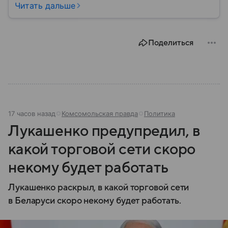
Александра Лукашенко — в материале.
Читать дальше
Поделиться
17 часов назад
Комсомольская правда
Политика
Лукашенко предупредил, в
какой торговой сети скоро
некому будет работать
Лукашенко раскрыл, в какой торговой сети
в Беларуси скоро некому будет работать.