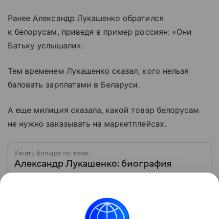
Ранее Александр Лукашенко обратился
к белорусам, приведя в пример россиян: «Они
Батьку услышали».
Тем временем Лукашенко сказал, кого нельзя
баловать зарплатами в Беларуси.
А еще милиция сказала, какой товар белорусам
не нужно заказывать на маркетплейсах.
Узнать больше по теме
Александр Лукашенко: биография
единственного в истории президента
Республики Беларусь
Он руководит страной дольше всех в современной
Европе, не считая монархов. Биография главы