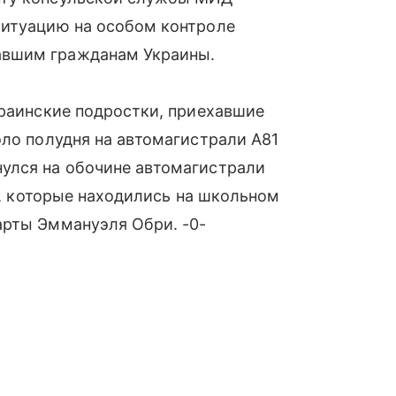
ситуацию на особом контроле
авшим гражданам Украины.
краинские подростки, приехавшие
оло полудня на автомагистрали A81
улся на обочине автомагистрали
ет, которые находились на школьном
арты Эммануэля Обри. -0-