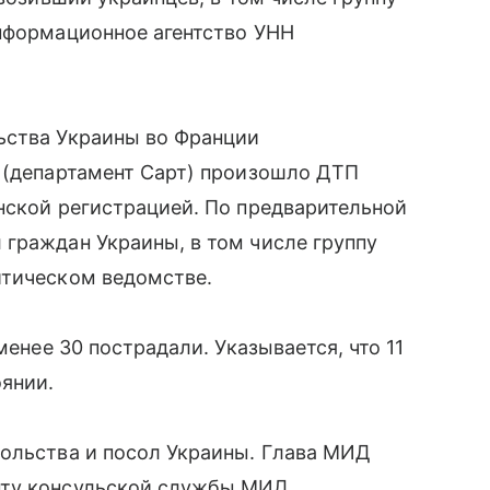
информационное агентство УНН
ьства Украины во Франции
н (департамент Сарт) произошло ДТП
нской регистрацией. По предварительной
граждан Украины, в том числе группу
итическом ведомстве.
менее 30 пострадали. Указывается, что 11
янии.
сольства и посол Украины. Глава МИД
нту консульской службы МИД