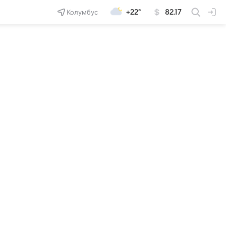
Колумбус
+22°
82.17