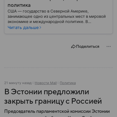
политика
США — государство в Северной Америке,
занимающее одно из центральных мест в мировой
экономике и международной политике. В
материале — основные сведения об этой стране.
Читать дальше
Поделиться
21 минуту назад
Новости Mail
Политика
В Эстонии предложили
закрыть границу с Россией
Председатель парламентской комиссии Эстонии