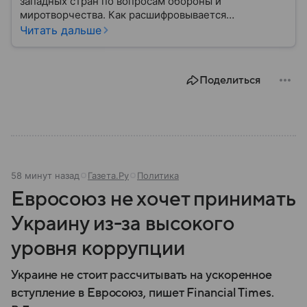
западных стран по вопросам обороны и
миротворчества. Как расшифровывается
аббревиатура, для чего задумывали группировку и к
Читать дальше
каким последствиям привела деятельность альянса
— читайте в материале.
Поделиться
58 минут назад
Газета.Ру
Политика
Евросоюз не хочет принимать
Украину из-за высокого
уровня коррупции
Украине не стоит рассчитывать на ускоренное
вступление в Евросоюз, пишет Financial Times.