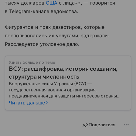
тысяч долларов
США
с лица~», — говорится
в Telegram-канале ведомства.
Фигурантов и трех дезертиров, которые
воспользовались их услугами, задержали.
Расследуется уголовное дело.
Узнать больше по теме
ВСУ: расшифровка, история создания,
структура и численность
Вооруженные силы Украины (ВСУ) —
государственная военная организация,
предназначенная для защиты интересов страны
военным путем. Была создана после
Читать дальше
провозглашения независимости Украины в 1991
году. В материале — главное по теме.
Поделиться