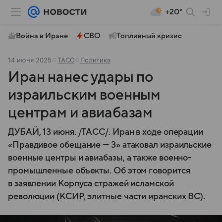
+20°
Война в Иране
СВО
Топливный кризис
14 июня 2025
ТАСС
Политика
Иран нанес удары по
израильским военным
центрам и авиабазам
ДУБАЙ, 13 июня. /ТАСС/. Иран в ходе операции
«Правдивое обещание — 3» атаковал израильские
военные центры и авиабазы, а также военно-
промышленные объекты. Об этом говорится
в заявлении Корпуса стражей исламской
революции (КСИР, элитные части иранских ВС).