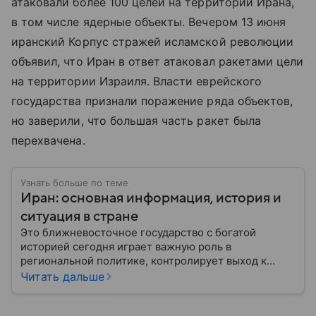
атаковали более 100 целей на территории Ирана,
в том числе ядерные объекты. Вечером 13 июня
иранский Корпус стражей исламской революции
объявил, что Иран в ответ атаковал ракетами цели
на территории Израиля. Власти еврейского
государства признали поражение ряда объектов,
но заверили, что большая часть ракет была
перехвачена.
Узнать больше по теме
Иран: основная информация, история и
ситуация в стране
Это ближневосточное государство с богатой
историей сегодня играет важную роль в
региональной политике, контролирует выход к
Персидскому заливу и Ормузскому проливу, а также
Читать дальше
остается одним из крупнейших производителей
нефти и газа. В материале — главное об Иране.