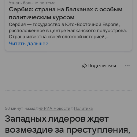
Узнать больше по теме
Сербия: страна на Балканах с особым
политическим курсом
Сербия — государство в Юго-Восточной Европе,
расположенное в центре Балканского полуострова.
Страна известна своей сложной историей,
культурным наследием и особым
Читать дальше
внешнеполитическим курсом. В этом материале
разберем, где находится Сербия, чем она известна,
как устроена ее экономика и какую роль это
Поделиться
государство играет сегодня.
56 минут назад
© РИА Новости
Политика
Западных лидеров ждет
возмездие за преступления,