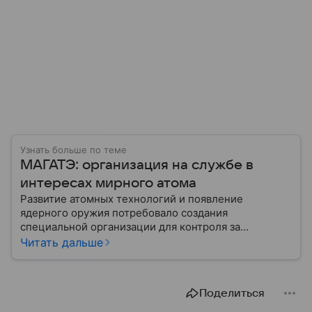
Узнать больше по теме
МАГАТЭ: организация на службе в
интересах мирного атома
Развитие атомных технологий и появление
ядерного оружия потребовало создания
специальной организации для контроля за
опасными технологиями. В результате при ООН
Читать дальше
сформировали МАГАТЭ — Международное
агентство по атомной энергии. Собрали главную о
нем информацию.
Поделиться