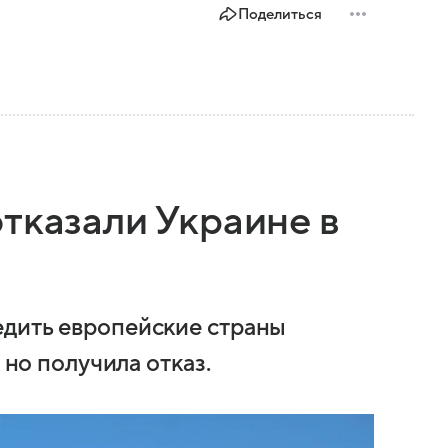
Поделиться
тказали Украине в
едить европейские страны
 но получила отказ.