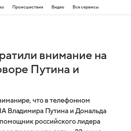
во
Происшествия
Видео
Все сервисы
братили внимание на
оворе Путина и
ниманире, что в телефонном
ША Владимира Путина и Дональда
 помощник российского лидера