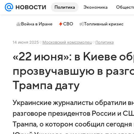
Политика
Экономика
Общест
Война в Иране
СВО
Топливный кризис
14 июня 2025
Московский комсомолец
Политика
«22 июня»: в Киеве о
прозвучавшую в разг
Трампа дату
Украинские журналисты обратили в
разговоре президентов России и С
Трампа, о котором сообщил сегодня