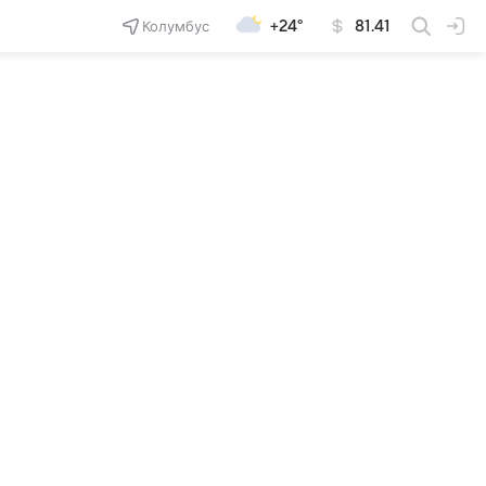
Колумбус
+24°
81.41