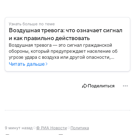
Узнать больше по теме
Воздушная тревога: что означает сигнал
и как правильно действовать
Воздушная тревога — это сигнал гражданской
обороны, который предупреждает население об
угрозе удара с воздуха или другой опасности,
требующей немедленного укрытия. В последние
Читать дальше
годы этот сигнал стал хорошо знаком жителям
многих российских регионов, однако далеко не все
знают, как правильно действовать после его
Поделиться
объявления. В материале рассказываем, что
означает воздушная тревога, как звучит сирена,
какие действия рекомендуют в МЧС и что делать
после отбоя.
9 минут назад
© РИА Новости
Политика