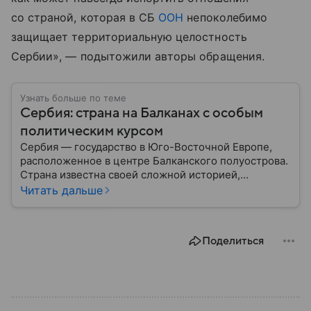
со страной, которая в СБ
ООН
непоколебимо
защищает территориальную целостность
Сербии», — подытожили авторы обращения.
Узнать больше по теме
Сербия: страна на Балканах с особым
политическим курсом
Сербия — государство в Юго-Восточной Европе,
расположенное в центре Балканского полуострова.
Страна известна своей сложной историей,
культурным наследием и особым
Читать дальше
внешнеполитическим курсом. В этом материале
разберем, где находится Сербия, чем она известна,
как устроена ее экономика и какую роль это
Поделиться
государство играет сегодня.