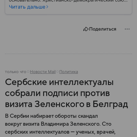
во главе с Фридрихом Мерцем получил 28,5%
Читать дальше
голосов избирателей, оставив АдГ Алисы Вайдель и
СДПГ Олафа Шольца далеко позади. Возглавляющий
партию политик стал новым канцлером: собрали
Поделиться
главное из его биографии.
только что
Новости Mail
Политика
Сербские интеллектуалы
собрали подписи против
визита Зеленского в Белград
В Сербии набирает обороты скандал
вокруг визита Владимира Зеленского. Сто
сербских интеллектуалов — ученых, врачей,