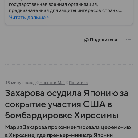
государственная военная организация,
предназначенная для защиты интересов страны
военным путем. Была создана после
Читать дальше
провозглашения независимости Украины в 1991
году. В материале — главное по теме.
Поделиться
46 минут назад
Новости Mail
Политика
Захарова осудила Японию за
сокрытие участия США в
бомбардировке Хиросимы
Мария Захарова прокомментировала церемонию
в Хиросиме, где премьер-министр Японии