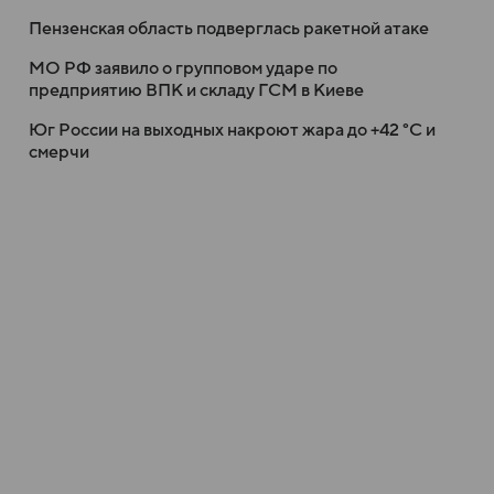
Пензенская область подверглась ракетной атаке
МО РФ заявило о групповом ударе по
предприятию ВПК и складу ГСМ в Киеве
Юг России на выходных накроют жара до +42 °C и
смерчи