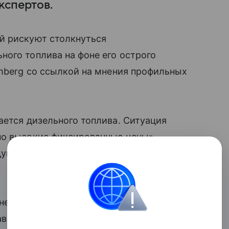
кспертов.
й рискуют столкнуться
ого топлива на фоне его острого
omberg со ссылкой на мнения профильных
ается дизельного топлива. Ситуация
но высокие фиксированные цены», —
дуктов в консалтинговой компании FGE
 нехватки собственных
висимости от импорта европейский