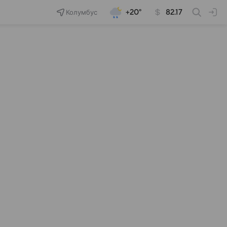
Колумбус
+20°
82.17