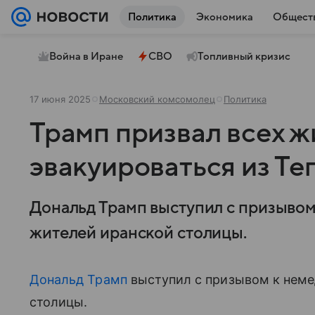
Политика
Экономика
Общест
Война в Иране
СВО
Топливный кризис
17 июня 2025
Московский комсомолец
Политика
Трамп призвал всех 
эвакуироваться из Те
Дональд Трамп выступил с призывом
жителей иранской столицы.
Дональд Трамп
выступил с призывом к неме
столицы.