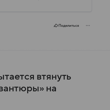
Поделиться
ытается втянуть
авантюры» на