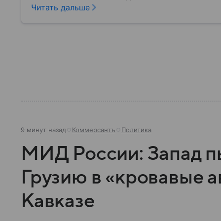
любого государства: собрали о них главное.
Читать дальше
9 минут назад
Коммерсантъ
Политика
МИД России: Запад п
Грузию в «кровавые 
Кавказе