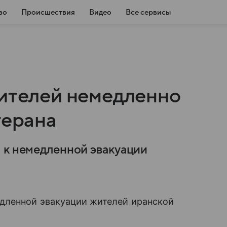
во
Происшествия
Видео
Все сервисы
жителей немедленно
герана
 к немедленной эвакуации
дленной эвакуации жителей иранской