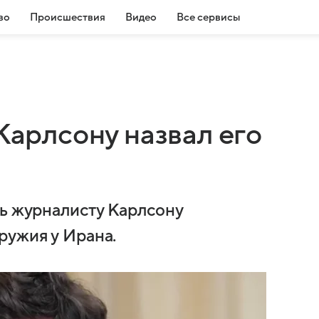
во
Происшествия
Видео
Все сервисы
 Карлсону назвал его
ть журналисту Карлсону
ружия у Ирана.