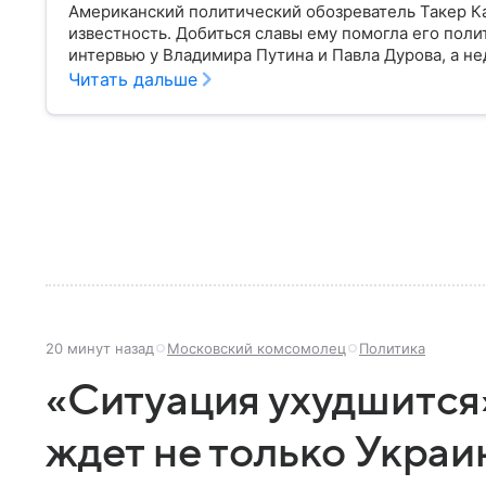
Американский политический обозреватель Такер К
известность. Добиться славы ему помогла его поли
интервью у Владимира Путина и Павла Дурова, а н
дел РФ Сергеем Лавровым.
Читать дальше
20 минут назад
Московский комсомолец
Политика
«Ситуация ухудшится
ждет не только Украи