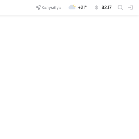
Колумбус
+21°
82.17