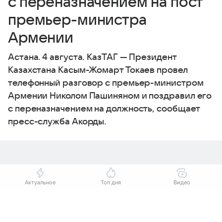
с переназначением на пост
премьер-министра
Армении
Астана. 4 августа. КазТАГ — Президент
Казахстана Касым-Жомарт Токаев провел
телефонный разговор с премьер-министром
Армении Николом Пашиняном и поздравил его
с переназначением на должность, сообщает
пресс-служба Акорды.
Актуальное
Топ дня
Видео
Выберите комментарий
Выберите комментарий
Выберите комментарий