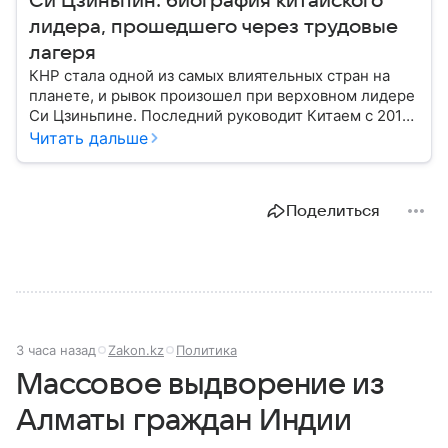
Си Цзиньпин: биография китайского
лидера, прошедшего через трудовые
лагеря
КНР стала одной из самых влиятельных стран на
планете, и рывок произошел при верховном лидере
Си Цзиньпине. Последний руководит Китаем с 2012
года: собрали главное из его биографии.
Читать дальше
Поделиться
3 часа назад
Zakon.kz
Политика
Массовое выдворение из
Алматы граждан Индии