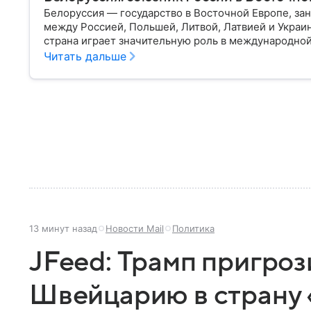
Белоруссия — государство в Восточной Европе, з
между Россией, Польшей, Литвой, Латвией и Украи
страна играет значительную роль в международной
материале разбираем главное о союзной РФ респуб
Читать дальше
13 минут назад
Новости Mail
Политика
JFeed: Трамп пригроз
Швейцарию в страну 