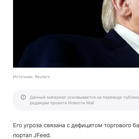
Источник:
Reuters
Данный материал основывается на переводе публик
редакции проекта Новости Mail
Его угроза связана с дефицитом торгового б
портал JFeed.