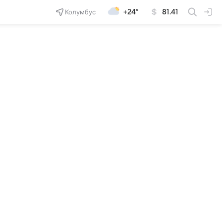
Колумбус
+24°
81.41