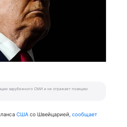
ации зарубежного СМИ и не отражает позицию
аланса
США
со Швейцарией,
сообщает