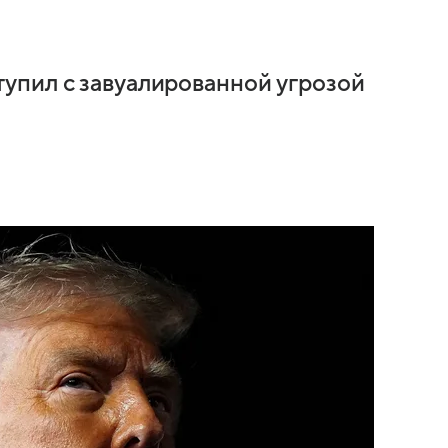
упил с завуалированной угрозой