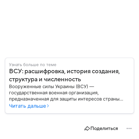
Узнать больше по теме
ВСУ: расшифровка, история создания,
структура и численность
Вооруженные силы Украины (ВСУ) —
государственная военная организация,
предназначенная для защиты интересов страны
военным путем. Была создана после
Читать дальше
провозглашения независимости Украины в 1991
году. В материале — главное по теме.
Поделиться