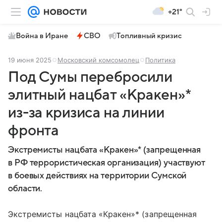
+21°
Война в Иране
СВО
Топливный кризис
19 июня 2025
Московский комсомолец
Политика
Под Сумы перебросили
элитный нацбат «Кракен»*
из-за кризиса на линии
фронта
Экстремисты нацбата «Кракен»* (запрещенная
в РФ террористическая организация) участвуют
в боевых действиях на территории Сумской
области.
Экстремисты нацбата «Кракен»* (запрещенная