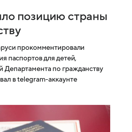
ило позицию страны
ству
ларуси прокомментировали
я паспортов для детей,
 Департамента по гражданству
ал в telegram-аккаунте