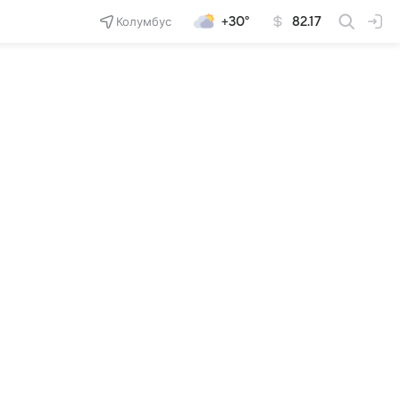
Колумбус
+30°
82.17