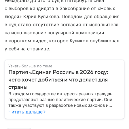
Незадолго до этого суд в Петербурге снял
с выборов кандидата в Заксобрание от «Новых
людей» Юрия Куликова. Поводом для обращения
в суд стало отсутствие согласия от исполнителя
на использование популярной композиции
в коротком видео, которое Куликов опубликовал
у себя на странице.
Узнать больше по теме
Партия «Единая Россия» в 2026 году:
чего хочет добиться и что делает для
страны
В каждом государстве интересы разных граждан
представляют разные политические партии. Они
также участвуют в разработке новых законов и
помогают управлять страной. Некоторые из них
Читать дальше
играют совсем небольшую роль на политической
арене, другие годами набирают большинство в
парламенте и в органах местного самоуправления.