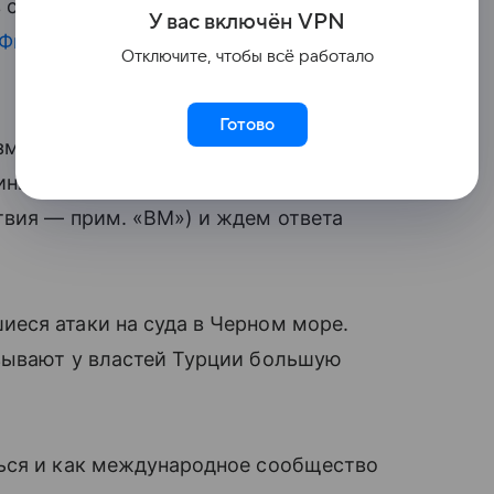
 субботу, 8 августа, заявил турецкий
У вас включ
ён
V
P
N
 Фидан
в интервью Anodolu, трансляция
Отключите, чтобы всё работало
Готово
ма для объявления прекращения огня.
аинцев. Мы уже передали сторонам
твия — прим. «ВМ») и ждем ответа
еся атаки на суда в Черном море.
зывают у властей Турции большую
ься и как международное сообщество