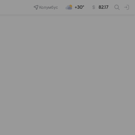
Колумбус
+30°
82.17