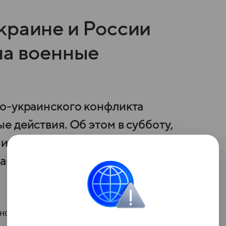
краине и России
на военные
ко-украинского конфликта
 действия. Об этом в субботу,
инистерства иностранных дел
рансляция которого ведется
нского конфликта предложение