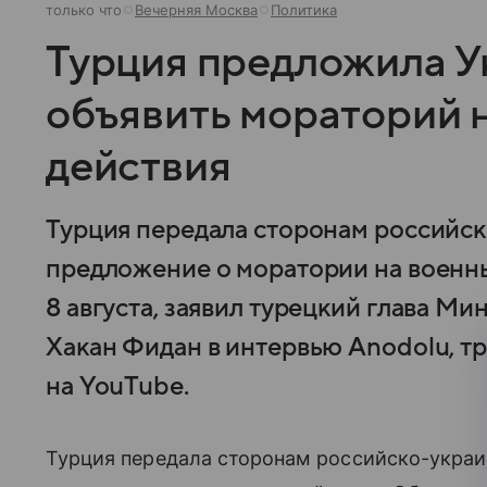
только что
Вечерняя Москва
Политика
Турция предложила У
объявить мораторий 
действия
Турция передала сторонам российс
предложение о моратории на военные
8 августа, заявил турецкий глава М
Хакан Фидан в интервью Anodolu, т
на YouTube.
Турция передала сторонам российско-украи