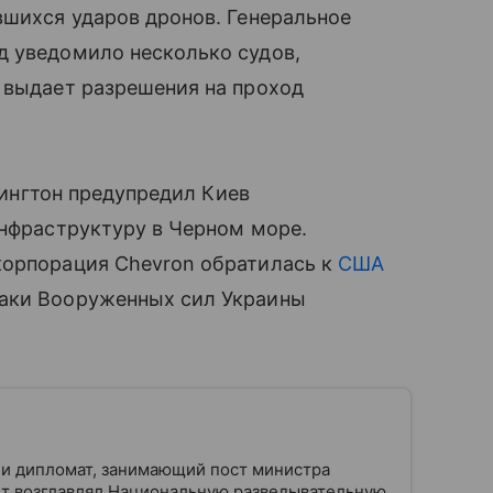
вшихся ударов дронов. Генеральное
д уведомило несколько судов,
 выдает разрешения на проход
ашингтон предупредил Киев
инфраструктуру в Черном море.
корпорация Chevron обратилась к
США
таки Вооруженных сил Украины
 и дипломат, занимающий пост министра
ет возглавлял Национальную разведывательную