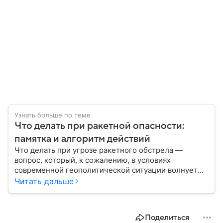
Узнать больше по теме
Что делать при ракетной опасности:
памятка и алгоритм действий
Что делать при угрозе ракетного обстрела —
вопрос, который, к сожалению, в условиях
современной геополитической ситуации волнует
все больше людей. В материале мы рассказываем,
Читать дальше
как действовать при ракетной атаке, какие шаги
предпринять на улице и в помещении, а также о
том, как максимально обезопасить себя от
Поделиться
возможной угрозы.