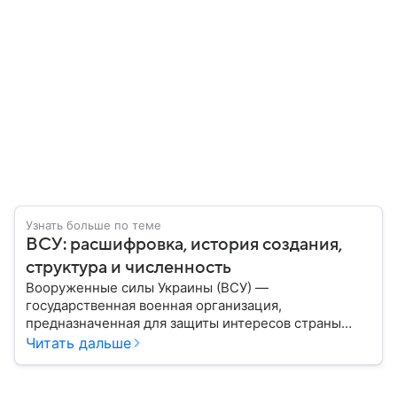
Узнать больше по теме
ВСУ: расшифровка, история создания,
структура и численность
Вооруженные силы Украины (ВСУ) —
государственная военная организация,
предназначенная для защиты интересов страны
военным путем. Была создана после
Читать дальше
провозглашения независимости Украины в 1991
году. В материале — главное по теме.