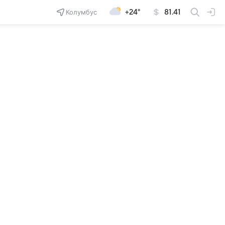
Колумбус
+24°
81.41