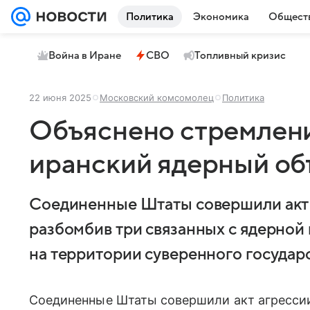
Политика
Экономика
Общест
Война в Иране
СВО
Топливный кризис
22 июня 2025
Московский комсомолец
Политика
Объяснено стремлен
иранский ядерный об
Соединенные Штаты совершили акт 
разбомбив три связанных с ядерной
на территории суверенного государс
Соединенные Штаты совершили акт агресси