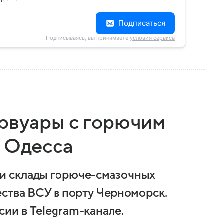
Подписаться
Подписываясь, вы принимаете
условия сервиса
рвуары с горючим
а Одесса
и склады горюче-смазочных
ства ВСУ в порту Черноморск.
ии в Telegram-канале.