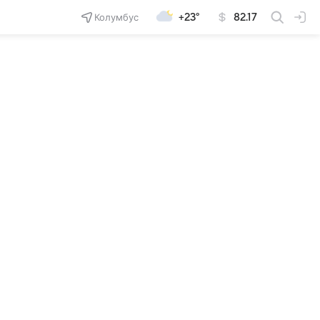
Колумбус
+23°
82.17