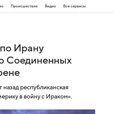
во
Происшествия
Видео
Все сервисы
по Ирану
ю Соединенных
рене
т назад республиканская
ерику в войну с Ираком».