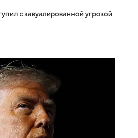
упил с завуалированной угрозой