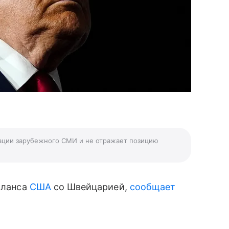
ации зарубежного СМИ и не отражает позицию
аланса
США
со Швейцарией,
сообщает