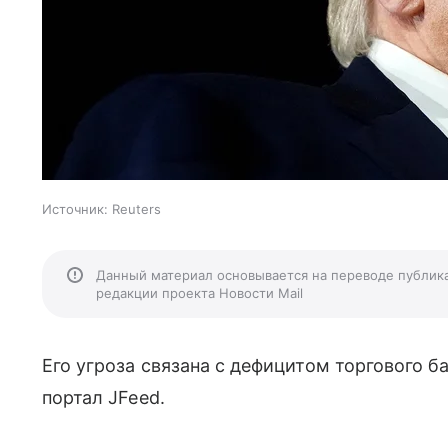
Источник:
Reuters
Данный материал основывается на переводе публик
редакции проекта Новости Mail
Его угроза связана с дефицитом торгового б
портал JFeed.