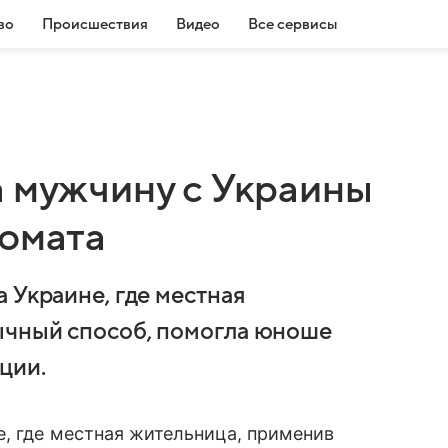
во
Происшествия
Видео
Все сервисы
а мужчину с Украины
комата
 Украине, где местная
ычный способ, помогла юноше
ции.
е, где местная жительница, применив