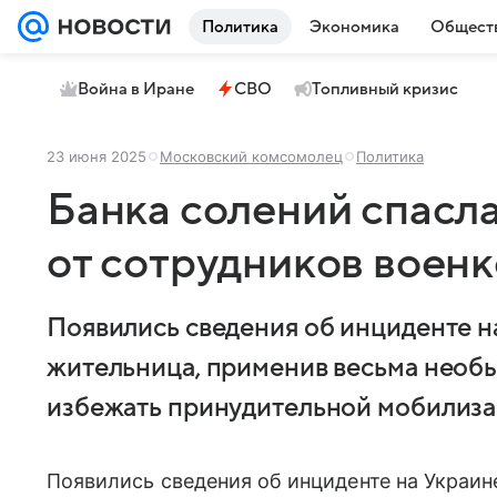
Политика
Экономика
Общест
Война в Иране
СВО
Топливный кризис
23 июня 2025
Московский комсомолец
Политика
Банка солений спасл
от сотрудников воен
Появились сведения об инциденте на
жительница, применив весьма необ
избежать принудительной мобилиза
Появились сведения об инциденте на Украин