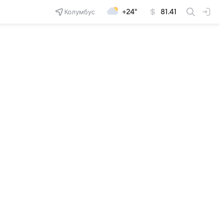
Колумбус
+24°
81.41