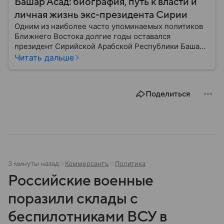
Башар Асад: биография, путь к власти и
личная жизнь экс-президента Сирии
Одним из наиболее часто упоминаемых политиков
Ближнего Востока долгие годы оставался
президент Сирийской Арабской Республики Башар
Асад. Ему удавалось удерживать власть во время
Читать дальше
массовых выступлений 2011 года и в условиях
продолжающейся уже второе десятилетие
гражданской войны. Но все изменилось в конце
Поделиться
2024 года: собрали главное из биографии бывшего
лидера.
3 минуты назад
Коммерсантъ
Политика
Российские военные
поразили склады с
беспилотниками ВСУ в