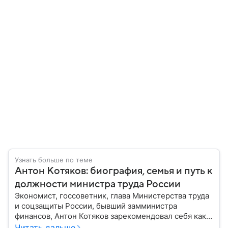
Узнать больше по теме
Антон Котяков: биография, семья и путь к
должности министра труда России
Экономист, госсоветник, глава Министерства труда
и соцзащиты России, бывший замминистра
финансов, Антон Котяков зарекомендовал себя как
профессионал в области управления, успешно
Читать дальше