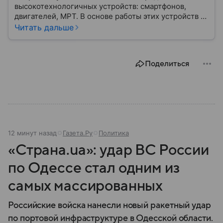
высокотехнологичных устройств: смартфонов,
двигателей, МРТ. В основе работы этих устройств —
редкоземельные металлы: выяснили, что относится
Читать дальше
к этой группе элементов и почему их теперь
обсуждает весь мир.
Поделиться
12 минут назад
Газета.Ру
Политика
«Страна.ua»: удар ВС России
по Одессе стал одним из
самых массированных
Российские войска нанесли новый ракетный удар
по портовой инфраструктуре в Одесской области.