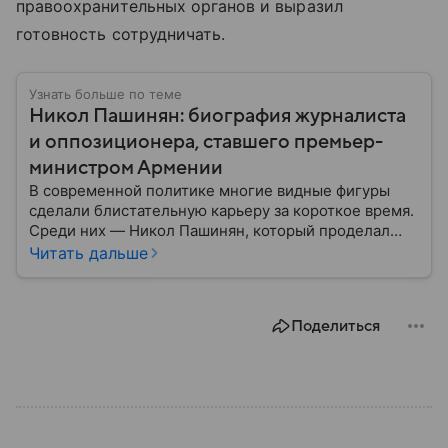
правоохранительных органов и выразил
готовность сотрудничать.
Узнать больше по теме
Никол Пашинян: биография журналиста
и оппозиционера, ставшего премьер-
министром Армении
В современной политике многие видные фигуры
сделали блистательную карьеру за короткое время.
Среди них — Никол Пашинян, который проделал
путь от журналиста и оппозиционера до главы
Читать дальше
правительства. Рассказываем, что это за человек и
как он относится к России.
Поделиться