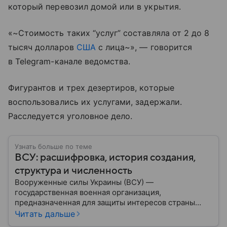
который перевозил домой или в укрытия.
«~Стоимость таких “услуг” составляла от 2 до 8
тысяч долларов
США
с лица~», — говорится
в Telegram-канале ведомства.
Фигурантов и трех дезертиров, которые
воспользовались их услугами, задержали.
Расследуется уголовное дело.
Узнать больше по теме
ВСУ: расшифровка, история создания,
структура и численность
Вооруженные силы Украины (ВСУ) —
государственная военная организация,
предназначенная для защиты интересов страны
военным путем. Была создана после
Читать дальше
провозглашения независимости Украины в 1991