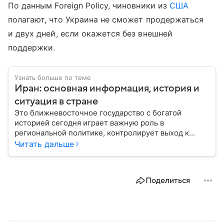
По данным Foreign Policy, чиновники из
США
полагают, что Украина не сможет продержаться
и двух дней, если окажется без внешней
поддержки.
Узнать больше по теме
Иран: основная информация, история и
ситуация в стране
Это ближневосточное государство с богатой
историей сегодня играет важную роль в
региональной политике, контролирует выход к
Персидскому заливу и Ормузскому проливу, а также
Читать дальше
остается одним из крупнейших производителей
нефти и газа. В материале — главное об Иране.
Поделиться