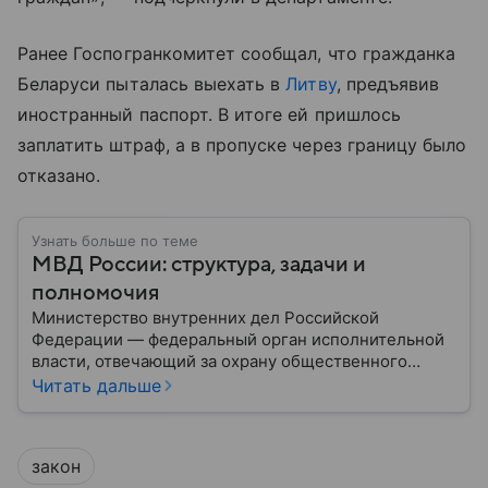
Ранее Госпогранкомитет сообщал, что гражданка
Беларуси пыталась выехать в
Литву
, предъявив
иностранный паспорт. В итоге ей пришлось
заплатить штраф, а в пропуске через границу было
отказано.
Узнать больше по теме
МВД России: структура, задачи и
полномочия
Министерство внутренних дел Российской
Федерации — федеральный орган исполнительной
власти, отвечающий за охрану общественного
порядка, борьбу с преступностью, обеспечение
Читать дальше
безопасности граждан и реализацию
государственной политики в сфере внутренних дел.
В материале рассказываем, чем занимается МВД
закон
России, какие задачи выполняет министерство, как