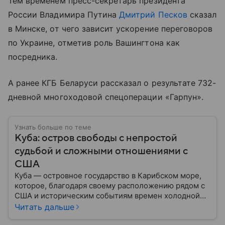
Тем временем пресс-секретарь президента
России Владимира Путина
Дмитрий Песков
сказал
в Минске, от чего зависит ускорение переговоров
по Украине, отметив роль Вашингтона как
посредника.
А ранее КГБ Беларуси рассказал о результате 732-
дневной многоходовой спецоперации «Гарпун».
Узнать больше по теме
Куба: остров свободы с непростой
судьбой и сложными отношениями с
США
Куба — островное государство в Карибском море,
которое, благодаря своему расположению рядом с
США и историческим событиям времен холодной
войны, стало одним из самых известных в Западном
Читать дальше
полушарии. В материале — главное об «острове