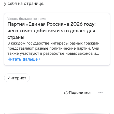
у себя на странице.
Узнать больше по теме
Партия «Единая Россия» в 2026 году:
чего хочет добиться и что делает для
страны
В каждом государстве интересы разных граждан
представляют разные политические партии. Они
также участвуют в разработке новых законов и
помогают управлять страной. Некоторые из них
Читать дальше
играют совсем небольшую роль на политической
арене, другие годами набирают большинство в
парламенте и в органах местного самоуправления.
Интернет
Вспоминаем, как партия «Единая Россия» стала
такой, какой ее знают в 2026 году.
Поделиться