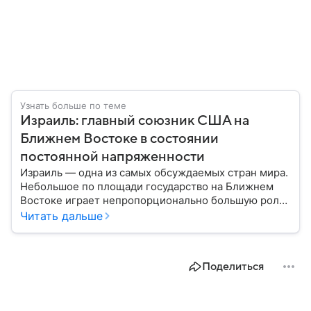
Узнать больше по теме
Израиль: главный союзник США на
Ближнем Востоке в состоянии
постоянной напряженности
Израиль — одна из самых обсуждаемых стран мира.
Небольшое по площади государство на Ближнем
Востоке играет непропорционально большую роль
в международной политике, безопасности и
Читать дальше
технологиях. В материале — главное об одном из
важнейших союзников США.
Поделиться