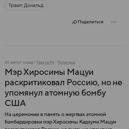
Трамп Дональд
Поделиться
26 минут назад
Газета.Ру
Политика
Мэр Хиросимы Мацуи
раскритиковал Россию, но не
упомянул атомную бомбу
США
На церемонии в память о жертвах атомной
бомбардировки мэр Хиросимы Кадзуми Мацуи