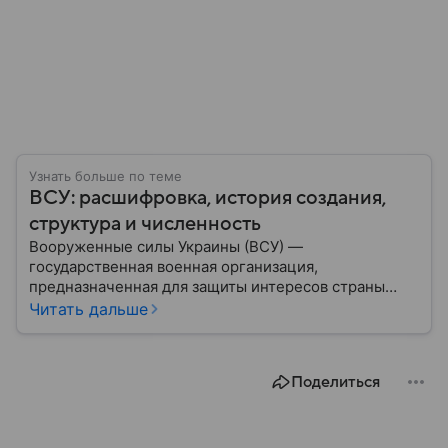
Узнать больше по теме
ВСУ: расшифровка, история создания,
структура и численность
Вооруженные силы Украины (ВСУ) —
государственная военная организация,
предназначенная для защиты интересов страны
военным путем. Была создана после
Читать дальше
провозглашения независимости Украины в 1991
году. В материале — главное по теме.
Поделиться