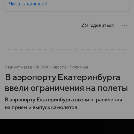
лет. Его деятельность охватывает сложные
Читать дальше
переговоры на международной арене,
продвижение интересов России и участие в
урегулировании глобальных конфликтов. Собрали
Поделиться
главное из его биографии.
7 минут назад
© РИА Новости
Политика
В аэропорту Екатеринбурга
ввели ограничения на полеты
В аэропорту Екатеринбурга ввели ограничения
на прием и выпуск самолетов.