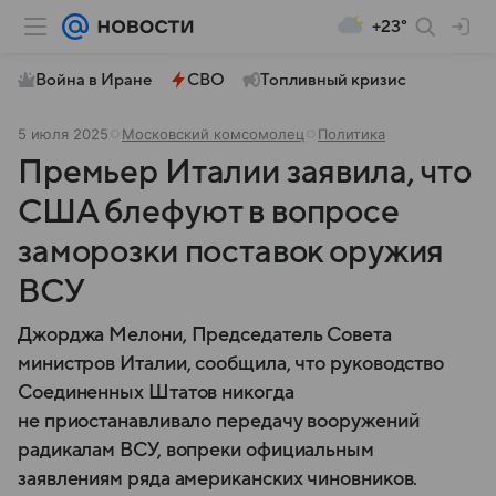
+23°
Война в Иране
СВО
Топливный кризис
5 июля 2025
Московский комсомолец
Политика
Премьер Италии заявила, что
США блефуют в вопросе
заморозки поставок оружия
ВСУ
Джорджа Мелони, Председатель Совета
министров Италии, сообщила, что руководство
Соединенных Штатов никогда
не приостанавливало передачу вооружений
радикалам ВСУ, вопреки официальным
заявлениям ряда американских чиновников.