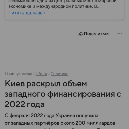
занимающее одно из центральных мест в мировой
экономике и международной политике. В
материале — основные сведения об этой стране.
Читать дальше
Поделиться
11 минут назад
Life.ru
Политика
Киев раскрыл объем
западного финансирования с
2022 года
С февраля 2022 года Украина получила
от западных партнёров около 200 миллиардов