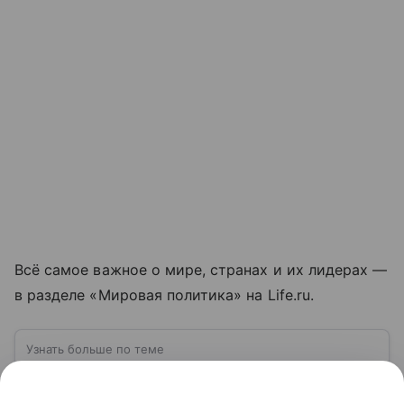
Всё самое важное о мире, странах и их лидерах —
в разделе «Мировая политика» на Life.ru.
Узнать больше по теме
Евросоюз (ЕС): многообразие в поисках
единства