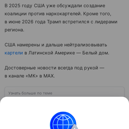
В 2025 году США уже обсуждали создание
коалиции против наркокартелей. Кроме того,
в июне 2026 года Трамп встретился с лидерами
региона.
США намерены и дальше нейтрализовывать
картели
в Латинской Америке — Белый дом.
Достоверные новости всегда под рукой —
в канале «МК» в MAX.
Узнать больше по теме
США: ключевые факты, история и
политика
США — государство в Северной Америке,
занимающее одно из центральных мест в мировой
экономике и международной политике. В