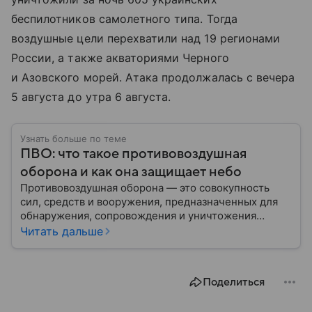
беспилотников самолетного типа. Тогда
воздушные цели перехватили над 19 регионами
России, а также акваториями Черного
и Азовского морей. Атака продолжалась с вечера
5 августа до утра 6 августа.
Узнать больше по теме
ПВО: что такое противовоздушная
оборона и как она защищает небо
Противовоздушная оборона — это совокупность
сил, средств и вооружения, предназначенных для
обнаружения, сопровождения и уничтожения
средств воздушного нападения. Современные
Читать дальше
системы ПВО считаются одним из ключевых
элементов обеспечения национальной
безопасности любого государства: собрали о них
Поделиться
главное.