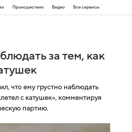
во
Происшествия
Видео
Все сервисы
блюдать за тем, как
катушек
л, что ему грустно наблюдать
слетел с катушек», комментируя
ческую партию.