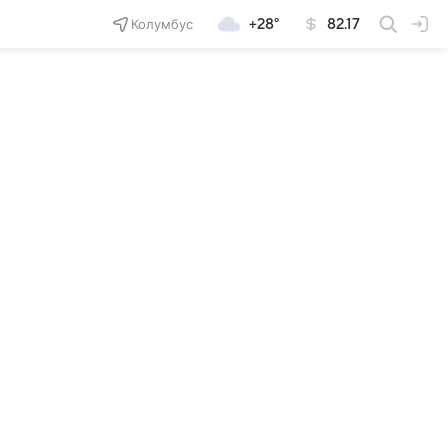
Колумбус
+28°
82.17