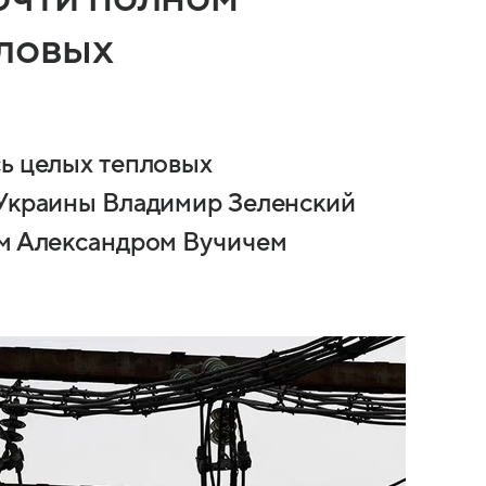
пловых
сь целых тепловых
 Украины Владимир Зеленский
ом Александром Вучичем